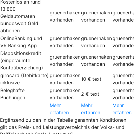
Kostenlos an rund
13.800
gruenerhaken
gruenerhaken
gruenerh
Geldautomaten
vorhanden
vorhanden
vorhande
bundesweit Geld
abheben
OnlineBanking und
gruenerhaken
gruenerhaken
gruenerh
VR Banking App
vorhanden
vorhanden
vorhande
Dispositionskredit
gruenerhaken
gruenerhaken
gruenerh
(eingeräumte
vorhanden
vorhanden
vorhande
Kontoüberziehung)
girocard (Debitkarte)
gruenerhaken
gruenerh
10 €
text
inklusive
vorhanden
vorhande
Beleghafte
gruenerhaken
gruenerh
2 €
text
Buchungen
vorhanden
vorhande
Mehr
Mehr
Mehr
erfahren
erfahren
erfahren
Ergänzend zu den in der Tabelle genannten Konditionen
gilt das Preis- und Leistungsverzeichnis der Volks- und