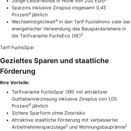
Junge-Leute-Bonus in Höhe von 200 Euro
Sparzins inklusive Zinsplus insgesamt 0,45
6
Prozent
jährlich
9
Wechselmöglichkeit
in den Tarif FuchsImmo oder bei
energetischer Verwendung des Bauspardarlehens in
5
die Tarifvariante FuchsEco (XE)
Tarif FuchsSpar
Gezieltes Sparen und staatliche
Förderung
Ihre Vorteile:
Tarifvariante FuchsSpar (XR) mit attraktiver
Guthabenverzinsung inklusive Zinsplus von 1,05
6
Prozent
jährlich
Sichere Sparform ohne Zinsrisiko
Attraktive staatliche Förderung mit verbesserter
2
2
Arbeitnehmersparzulage
und Wohnungsbauprämie