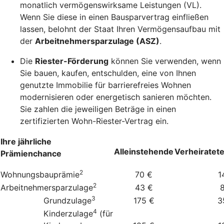
monatlich vermögenswirksame Leistungen (VL).
Wenn Sie diese in einen Bausparvertrag einfließen
lassen, belohnt der Staat Ihren Vermögensaufbau mit
der
Arbeitnehmersparzulage (ASZ)
.
Die
Riester-Förderung
können Sie verwenden, wenn
Sie bauen, kaufen, entschulden, eine von Ihnen
genutzte Immobilie für barrierefreies Wohnen
modernisieren oder energetisch sanieren möchten.
Sie zahlen die jeweiligen Beträge in einen
zertifizierten Wohn-Riester-Vertrag ein.
Ihre jährliche
Alleinstehende
Verheiratet
Prämienchance
2
Wohnungsbauprämie
70 €
1
2
Arbeitnehmersparzulage
43 €
3
Grundzulage
175 €
3
4
Kinderzulage
(für