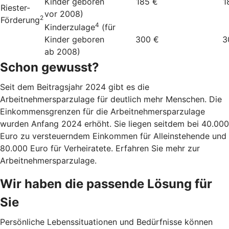
Kinder geboren
185 €
1
Riester-
vor 2008)
2
Förderung
4
Kinderzulage
(für
Kinder geboren
300 €
3
ab 2008)
Schon gewusst?
Seit dem Beitragsjahr 2024 gibt es die
Arbeitnehmersparzulage für deutlich mehr Menschen. Die
Einkommensgrenzen für die Arbeitnehmersparzulage
wurden Anfang 2024 erhöht. Sie liegen seitdem bei 40.000
Euro zu versteuerndem Einkommen für Alleinstehende und
80.000 Euro für Verheiratete. Erfahren Sie mehr zur
Arbeitnehmersparzulage.
Wir haben die passende Lösung für
Sie
Persönliche Lebenssituationen und Bedürfnisse können