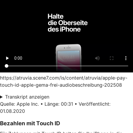
https://atruvia.scene7.com/is/content/atruvia/apple-pay-
touch-id-apple-gema-frei-audiobeschreibung-202508
Transkript anzeigen
Quelle: Apple Inc. • Länge: 00:31 • Veröffentlicht:
01.08.2020
Bezahlen mit Touch ID