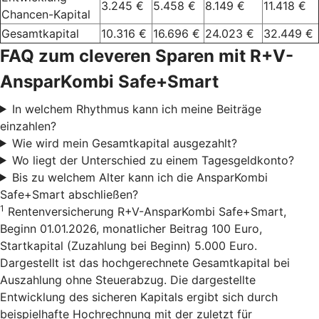
3.245 €
5.458 €
8.149 €
11.418 €
Chancen-Kapital
Gesamtkapital
10.316 €
16.696 €
24.023 €
32.449 €
FAQ zum cleveren Sparen mit R+V-
AnsparKombi Safe+Smart
In welchem Rhythmus kann ich meine Beiträge
einzahlen?
Wie wird mein Gesamtkapital ausgezahlt?
Wo liegt der Unterschied zu einem Tagesgeldkonto?
Bis zu welchem Alter kann ich die AnsparKombi
Safe+Smart abschließen?
1
Rentenversicherung R+V-AnsparKombi Safe+Smart,
Beginn 01.01.2026, monatlicher Beitrag 100 Euro,
Startkapital (Zuzahlung bei Beginn) 5.000 Euro.
Dargestellt ist das hochgerechnete Gesamtkapital bei
Auszahlung ohne Steuerabzug. Die dargestellte
Entwicklung des sicheren Kapitals ergibt sich durch
beispielhafte Hochrechnung mit der zuletzt für