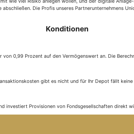
 mit wie viel Risiko anlegen wollen, und der digitale Anlag
abschließen. Die Profis unseres Partnerunternehmens Unio
Konditionen
ühr von 0,99 Prozent auf den Vermögenswert an. Die Berechnu
ans­aktions­kosten gibt es nicht und für Ihr Depot fällt kein
nd investiert Provisionen von Fondsgesellschaften direkt wi